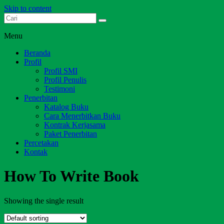
Skip to content
Dari Jambi untuk Indonesia
Salim Media Indonesia
Menu
Beranda
Profil
Profil SMI
Profil Penulis
Testimoni
Penerbitan
Katalog Buku
Cara Menerbitkan Buku
Kontrak Kerjasama
Paket Penerbitan
Percetakan
Kontak
How To Write Book
Showing the single result