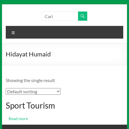
Skip
to
Salim
Dari
content
Jambi
Media
untuk
Menu
Indonesia
Indonesia
Hidayat Humaid
Showing the single result
Sport Tourism
Read more