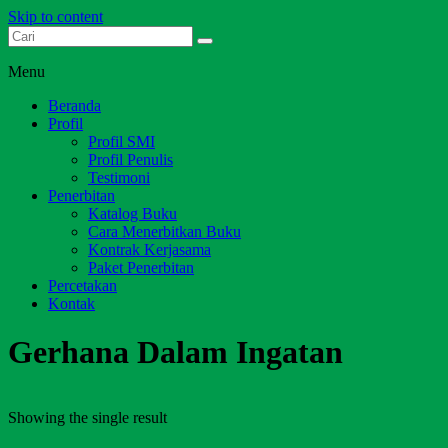
Skip to content
Dari Jambi untuk Indonesia
Salim Media Indonesia
Menu
Beranda
Profil
Profil SMI
Profil Penulis
Testimoni
Penerbitan
Katalog Buku
Cara Menerbitkan Buku
Kontrak Kerjasama
Paket Penerbitan
Percetakan
Kontak
Gerhana Dalam Ingatan
Showing the single result