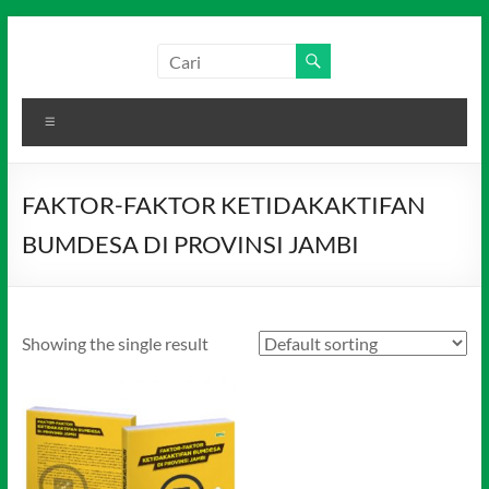
Skip
to
Salim
Dari
content
Jambi
Media
untuk
Menu
Indonesia
Indonesia
FAKTOR-FAKTOR KETIDAKAKTIFAN
BUMDESA DI PROVINSI JAMBI
Showing the single result