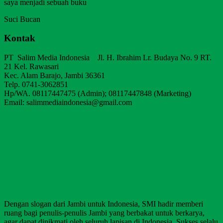
saya menjadi sebuah buku
Suci Bucan
Kontak
PT Salim Media Indonesia Jl. H. Ibrahim Lr. Budaya No. 9 RT.
21 Kel. Rawasari
Kec. Alam Barajo, Jambi 36361
Telp. 0741-3062851
Hp/WA. 08117447475 (Admin); 08117447848 (Marketing)
Email: salimmediaindonesia@gmail.com
Dengan slogan dari Jambi untuk Indonesia, SMI hadir memberi
ruang bagi penulis-penulis Jambi yang berbakat untuk berkarya,
agar dapat dinikmati oleh seluruh lapisan di Indonesia. Sukses selalu