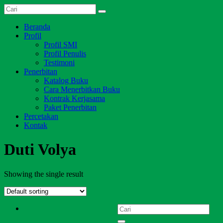
Skip
Dari
to
Salim
Jambi
content
Menu
Beranda
Media
untuk
Profil
Indonesia
Indonesia
Profil SMI
Profil Penulis
Testimoni
Penerbitan
Katalog Buku
Cara Menerbitkan Buku
Kontrak Kerjasama
Paket Penerbitan
Percetakan
Kontak
Duti Volya
Showing the single result