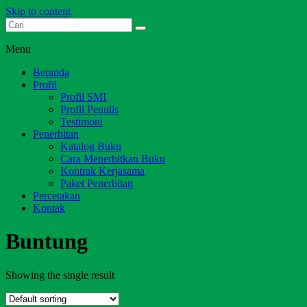
Skip to content
Dari Jambi untuk Indonesia
Salim Media Indonesia
Menu
Beranda
Profil
Profil SMI
Profil Penulis
Testimoni
Penerbitan
Katalog Buku
Cara Menerbitkan Buku
Kontrak Kerjasama
Paket Penerbitan
Percetakan
Kontak
Buntung
Showing the single result