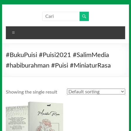
Skip
to
Salim
Dari
content
Jambi
Media
untuk
Menu
Indonesia
Indonesia
#BukuPuisi #Puisi2021 #SalimMedia
#habiburahman #Puisi #MiniaturRasa
Showing the single result