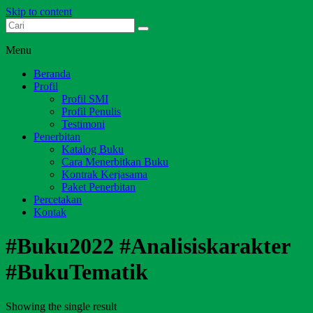
Skip to content
Dari Jambi untuk Indonesia
Salim Media Indonesia
Menu
Beranda
Profil
Profil SMI
Profil Penulis
Testimoni
Penerbitan
Katalog Buku
Cara Menerbitkan Buku
Kontrak Kerjasama
Paket Penerbitan
Percetakan
Kontak
#Buku2022 #Analisiskarakter
#BukuTematik
Showing the single result