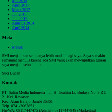
Mei 2018
April 2017
Maret 2017
Juli 2016
Juni 2016
Agustus 2014
April 2014
Meta
Masuk
SMI menjadikan semuanya lebih mudah bagi saya. Saya semakin
semangat menulis karena ada SMI yang akan mewujudkan tulisan
saya menjadi sebuah buku
Suci Bucan
Kontak
PT Salim Media Indonesia Jl. H. Ibrahim Lr. Budaya No. 9 RT.
21 Kel. Rawasari
Kec. Alam Barajo, Jambi 36361
Telp. 0741-3062851
Hp/WA. 08117447475 (Admin); 08117447848 (Marketing)