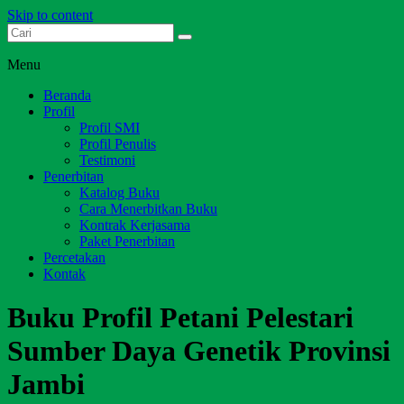
Skip to content
Dari Jambi untuk Indonesia
Salim Media Indonesia
Menu
Beranda
Profil
Profil SMI
Profil Penulis
Testimoni
Penerbitan
Katalog Buku
Cara Menerbitkan Buku
Kontrak Kerjasama
Paket Penerbitan
Percetakan
Kontak
Buku Profil Petani Pelestari
Sumber Daya Genetik Provinsi
Jambi