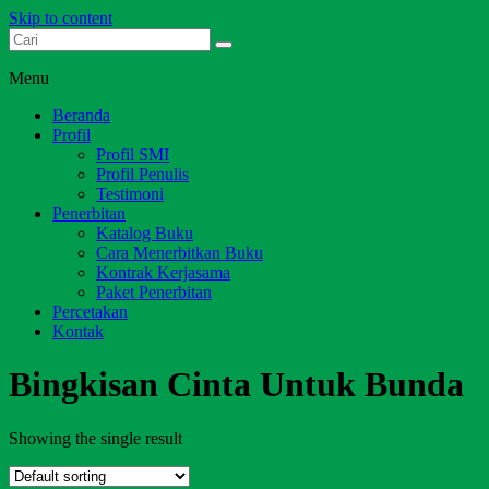
Skip to content
Dari Jambi untuk Indonesia
Salim Media Indonesia
Menu
Beranda
Profil
Profil SMI
Profil Penulis
Testimoni
Penerbitan
Katalog Buku
Cara Menerbitkan Buku
Kontrak Kerjasama
Paket Penerbitan
Percetakan
Kontak
Bingkisan Cinta Untuk Bunda
Showing the single result