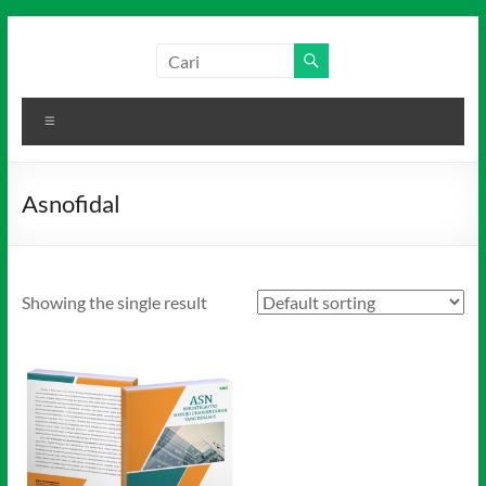
Skip
to
Salim
Dari
content
Jambi
Media
untuk
Menu
Indonesia
Indonesia
Asnofidal
Showing the single result