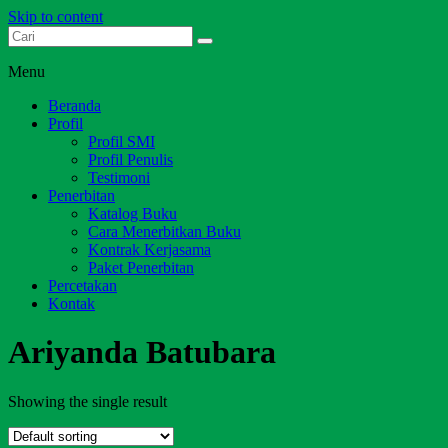
Skip to content
Dari Jambi untuk Indonesia
Salim Media Indonesia
Menu
Beranda
Profil
Profil SMI
Profil Penulis
Testimoni
Penerbitan
Katalog Buku
Cara Menerbitkan Buku
Kontrak Kerjasama
Paket Penerbitan
Percetakan
Kontak
Ariyanda Batubara
Showing the single result