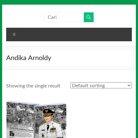
Skip
to
Salim
Dari
content
Jambi
Media
untuk
Menu
Indonesia
Indonesia
Andika Arnoldy
Showing the single result