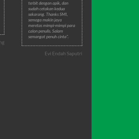
terbit dengan apik, dan
sudah cetakan kedua
sekarang. Thanks SMI,
semoga makin jaya
meretas mimpi-mimpi para
calon penulis. Salam
semangat penuh cinta".
ng
Evi Endah Saputri