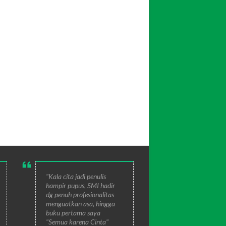
"Kala cita jadi penulis
hampir pupus, SMI hadir
dg penuh profesionalitas
menguatkan asa, hingga
buku pertama saya
"Semua karena Cinta"