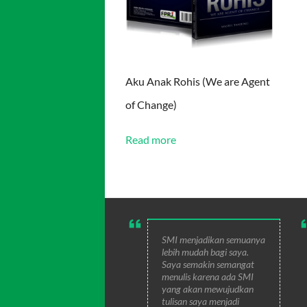
Aku Anak Rohis (We are Agent
of Change)
Read more
SMI menjadikan semuanya
lebih mudah bagi saya.
Saya semakin semangat
menulis karena ada SMI
yang akan mewujudkan
tulisan saya menjadi