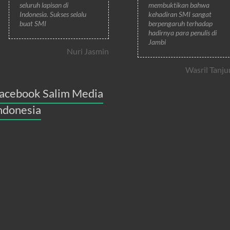
seluruh lapisan di
membuktikan bahwa
Indonesia. Sukses selalu
kehadiran SMI sangat
buat SMI
berpengaruh terhadap
hadirnya para penulis di
Jambi
Nuri Jasmin
Wasril Tanju
acebook Salim Media
ndonesia