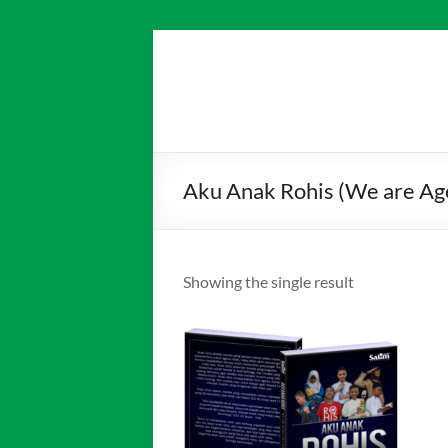
Skip
to
Salim
Dari
content
Jambi
Media
untuk
Indonesia
Indonesia
Aku Anak Rohis (We are Ag
Showing the single result