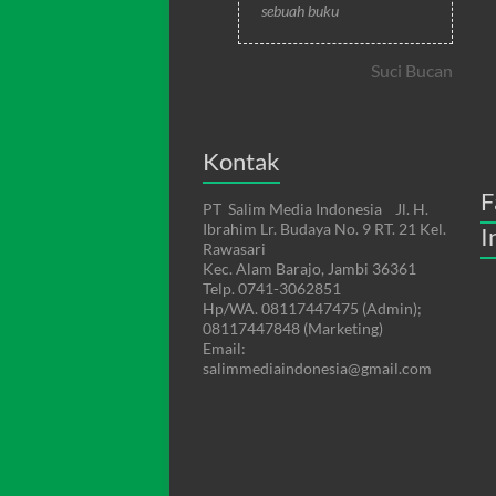
sebuah buku
Suci Bucan
Kontak
F
PT Salim Media Indonesia Jl. H.
Ibrahim Lr. Budaya No. 9 RT. 21 Kel.
I
Rawasari
Kec. Alam Barajo, Jambi 36361
Telp. 0741-3062851
Hp/WA. 08117447475 (Admin);
08117447848 (Marketing)
Email:
salimmediaindonesia@gmail.com