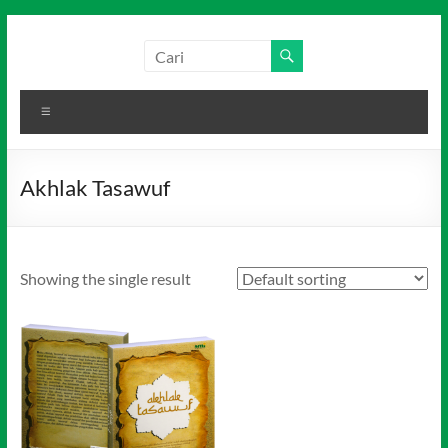
Skip
to
Salim
Dari
content
Jambi
Media
untuk
Menu
Indonesia
Indonesia
Akhlak Tasawuf
Showing the single result