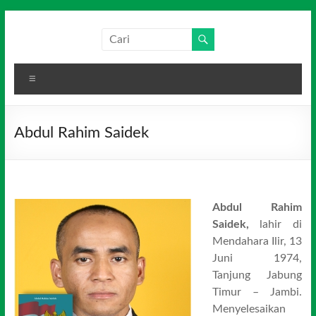
Skip
to
Salim
Dari
content
Jambi
Media
untuk
Menu
Indonesia
Indonesia
Abdul Rahim Saidek
Abdul Rahim
Saidek,
lahir di
Mendahara Ilir, 13
Juni 1974,
Tanjung Jabung
Timur – Jambi.
Menyelesaikan