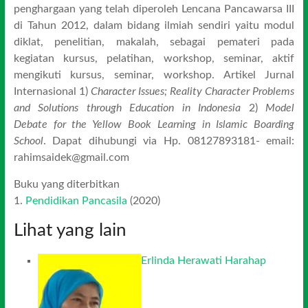
penghargaan yang telah diperoleh Lencana Pancawarsa III
di Tahun 2012, dalam bidang ilmiah sendiri yaitu modul
diklat, penelitian, makalah, sebagai pemateri pada
kegiatan kursus, pelatihan, workshop, seminar, aktif
mengikuti kursus, seminar, workshop. Artikel Jurnal
Internasional 1)
Character
I
ssues
;
Reality Character Problems
and
S
olutions through
E
ducation in Indonesia
2)
Model
Debate for the Yellow Book Learning in Islamic Boarding
School
. Dapat dihubungi via Hp. 08127893181- email:
rahimsaidek@gmail.com
Buku yang diterbitkan
1.
Pendidikan Pancasila
(2020)
Lihat yang lain
Erlinda Herawati Harahap