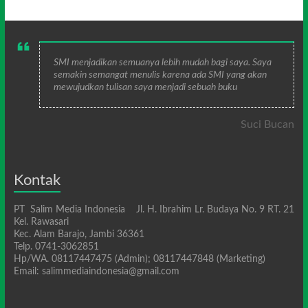
SMI menjadikan semuanya lebih mudah bagi saya. Saya
semakin semangat menulis karena ada SMI yang akan
mewujudkan tulisan saya menjadi sebuah buku
Suci Bucan
Kontak
PT Salim Media Indonesia Jl. H. Ibrahim Lr. Budaya No. 9 RT. 21
Kel. Rawasari
Kec. Alam Barajo, Jambi 36361
Telp. 0741-3062851
Hp/WA. 08117447475 (Admin); 08117447848 (Marketing)
Email: salimmediaindonesia@gmail.com