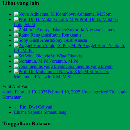
Lihat yang lain
Novri Adhiatma, M.Kom
Prof. Dr. H. Mukhtar
Latif, M.Pd
Zukhrufa Anestya Islamey
Ratna Rengganis
Sony Gusti Anasta
Anggel Hardi Yanto, S.
Pd., M. Pd
Sri Wina Oktavia
Norainun, M.Pd
Cara menulis yang kreatif
Prof. Dr.
Muhammad Naswir, KM, M.Si
Yuni Apri Yani
admin
Februari 10, 2025
Februari 10, 2025
Uncategorized
Tidak ada
Komentar
←
Rini Dwi Cahyati
Elkana Sepenia Simanullang
→
Tinggalkan Balasan