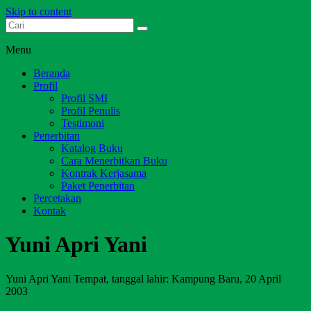
Skip to content
Dari Jambi untuk Indonesia
Salim Media Indonesia
Menu
Beranda
Profil
Profil SMI
Profil Penulis
Testimoni
Penerbitan
Katalog Buku
Cara Menerbitkan Buku
Kontrak Kerjasama
Paket Penerbitan
Percetakan
Kontak
Yuni Apri Yani
Yuni Apri Yani Tempat, tanggal lahir: Kampung Baru, 20 April
2003