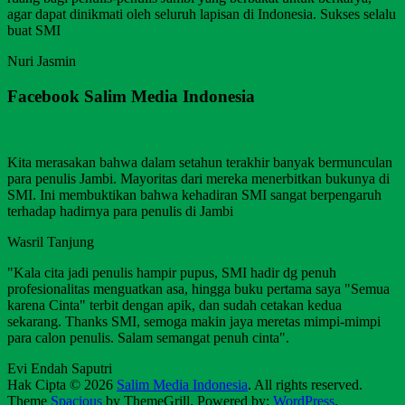
agar dapat dinikmati oleh seluruh lapisan di Indonesia. Sukses selalu
buat SMI
Nuri Jasmin
Facebook Salim Media Indonesia
Kita merasakan bahwa dalam setahun terakhir banyak bermunculan
para penulis Jambi. Mayoritas dari mereka menerbitkan bukunya di
SMI. Ini membuktikan bahwa kehadiran SMI sangat berpengaruh
terhadap hadirnya para penulis di Jambi
Wasril Tanjung
"Kala cita jadi penulis hampir pupus, SMI hadir dg penuh
profesionalitas menguatkan asa, hingga buku pertama saya "Semua
karena Cinta" terbit dengan apik, dan sudah cetakan kedua
sekarang. Thanks SMI, semoga makin jaya meretas mimpi-mimpi
para calon penulis. Salam semangat penuh cinta".
Evi Endah Saputri
Hak Cipta © 2026
Salim Media Indonesia
. All rights reserved.
Theme
Spacious
by ThemeGrill. Powered by:
WordPress
.