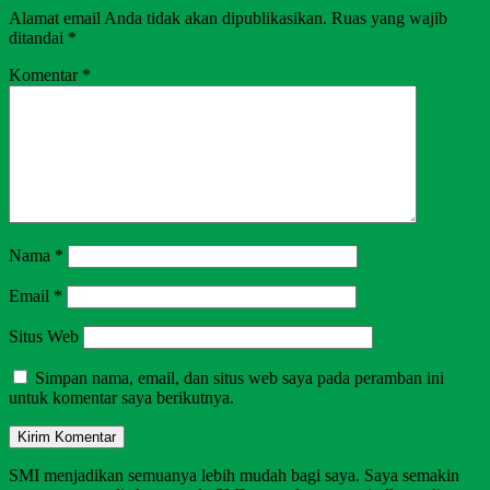
Alamat email Anda tidak akan dipublikasikan.
Ruas yang wajib
ditandai
*
Komentar
*
Nama
*
Email
*
Situs Web
Simpan nama, email, dan situs web saya pada peramban ini
untuk komentar saya berikutnya.
SMI menjadikan semuanya lebih mudah bagi saya. Saya semakin