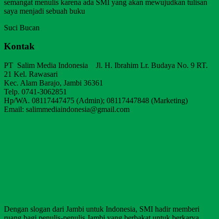
semangat menulis karena ada SMI yang akan mewujudkan tulisan
saya menjadi sebuah buku
Suci Bucan
Kontak
PT Salim Media Indonesia Jl. H. Ibrahim Lr. Budaya No. 9 RT.
21 Kel. Rawasari
Kec. Alam Barajo, Jambi 36361
Telp. 0741-3062851
Hp/WA. 08117447475 (Admin); 08117447848 (Marketing)
Email: salimmediaindonesia@gmail.com
Dengan slogan dari Jambi untuk Indonesia, SMI hadir memberi
ruang bagi penulis-penulis Jambi yang berbakat untuk berkarya,