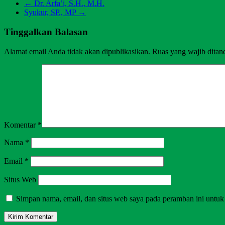
←
Dr. Arfa’i, S.H., M.H.
Syukur, SP., MP
→
Tinggalkan Balasan
Alamat email Anda tidak akan dipublikasikan.
Ruas yang wajib ditan
Komentar
*
Nama
*
Email
*
Situs Web
Simpan nama, email, dan situs web saya pada peramban ini untuk