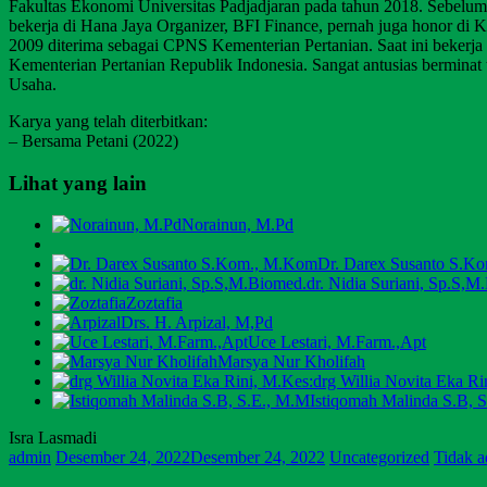
Fakultas Ekonomi Universitas Padjadjaran pada tahun 2018. Sebelum
bekerja di Hana Jaya Organizer, BFI Finance, pernah juga honor di 
2009 diterima sebagai CPNS Kementerian Pertanian. Saat ini beker
Kementerian Pertanian Republik Indonesia. Sangat antusias bermin
Usaha.
Karya yang telah diterbitkan:
– Bersama Petani (2022)
Lihat yang lain
Norainun, M.Pd
Dr. Darex Susanto S.K
dr. Nidia Suriani, Sp.S,M
Zoztafia
Drs. H. Arpizal, M,Pd
Uce Lestari, M.Farm.,Apt
Marsya Nur Kholifah
drg Willia Novita Eka Ri
Istiqomah Malinda S.B, 
Isra Lasmadi
admin
Desember 24, 2022
Desember 24, 2022
Uncategorized
Tidak 