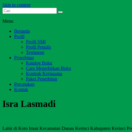
Skip to content
Dari Jambi untuk Indonesia
Salim Media Indonesia
Menu
Beranda
Profil
Profil SMI
Profil Penulis
Testimoni
Penerbitan
Katalog Buku
Cara Menerbitkan Buku
Kontrak Kerjasama
Paket Penerbitan
Percetakan
Kontak
Isra Lasmadi
Lahir di Koto Iman Kecamatan Danau Kerinci Kabupaten Kerinci Pro