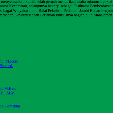
 menyelesaikan kuliah, telah pernah mendirikan usaha minuman coklat
Kantor Kecamatan, selanjutnya bekerja sebagai Fasilitator Pemberday
ja sebagai Widyaiswara di Balai Pelatihan Pertanian Jambi Badan Pe
at terhadap Kewirausahaan Pertanian khususnya bagian hilir, Manaje
om., M.Kom
.Biomed.
ni, M.Kes:
S.E., M.M
ada Komentar