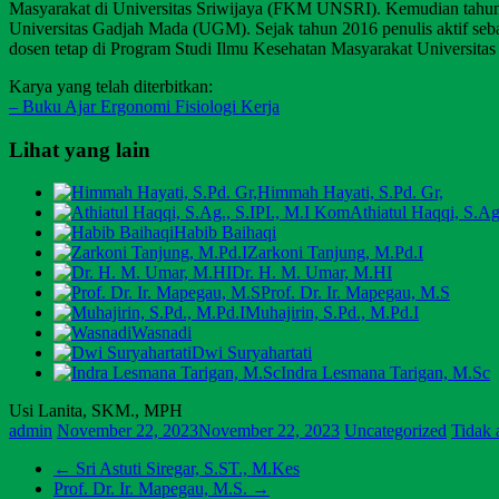
Masyarakat di Universitas Sriwijaya (FKM UNSRI). Kemudian tahun
Universitas Gadjah Mada (UGM). Sejak tahun 2016 penulis aktif seba
dosen tetap di Program Studi Ilmu Kesehatan Masyarakat Universita
Karya yang telah diterbitkan:
– Buku Ajar Ergonomi Fisiologi Kerja
Lihat yang lain
Himmah Hayati, S.Pd. Gr,
Athiatul Haqqi, S.Ag
Habib Baihaqi
Zarkoni Tanjung, M.Pd.I
Dr. H. M. Umar, M.HI
Prof. Dr. Ir. Mapegau, M.S
Muhajirin, S.Pd., M.Pd.I
Wasnadi
Dwi Suryahartati
Indra Lesmana Tarigan, M.Sc
Usi Lanita, SKM., MPH
admin
November 22, 2023
November 22, 2023
Uncategorized
Tidak 
←
Sri Astuti Siregar, S.ST., M.Kes
Prof. Dr. Ir. Mapegau, M.S.
→