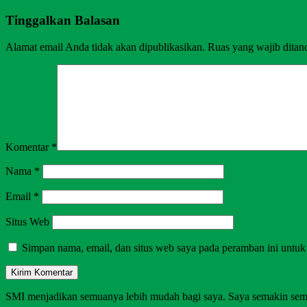
Tinggalkan Balasan
Alamat email Anda tidak akan dipublikasikan.
Ruas yang wajib ditan
Komentar
*
Nama
*
Email
*
Situs Web
Simpan nama, email, dan situs web saya pada peramban ini untuk
SMI menjadikan semuanya lebih mudah bagi saya. Saya semakin sem