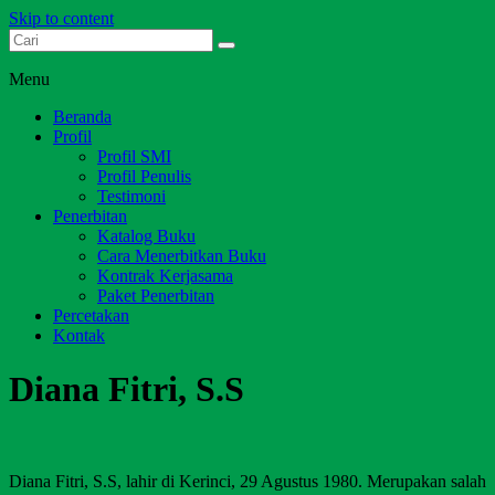
Skip to content
Dari Jambi untuk Indonesia
Salim Media Indonesia
Menu
Beranda
Profil
Profil SMI
Profil Penulis
Testimoni
Penerbitan
Katalog Buku
Cara Menerbitkan Buku
Kontrak Kerjasama
Paket Penerbitan
Percetakan
Kontak
Diana Fitri, S.S
Diana Fitri, S.S, lahir di Kerinci, 29 Agustus 1980. Merupakan salah