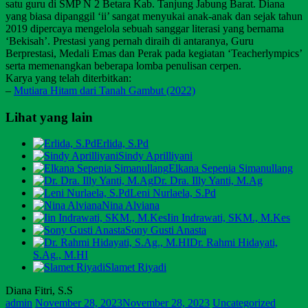
satu guru di SMP N 2 Betara Kab. Tanjung Jabung Barat. Diana
yang biasa dipanggil ‘ii’ sangat menyukai anak-anak dan sejak tahun
2019 dipercaya mengelola sebuah sanggar literasi yang bernama
‘Bekisah’. Prestasi yang pernah diraih di antaranya, Guru
Berprestasi, Medali Emas dan Perak pada kegiatan ‘Teacherlympics’
serta memenangkan beberapa lomba penulisan cerpen.
Karya yang telah diterbitkan:
–
Mutiara Hitam dari Tanah Gambut (2022)
Lihat yang lain
Erlida, S.Pd
Sindy Aprilliyani
Elkana Sepenia Simanullang
Dr. Dra. Illy Yanti, M.Ag
Leni Nurlaela, S.Pd
Nina Alviana
Iin Indrawati, SKM., M.Kes
Sony Gusti Anasta
Dr. Rahmi Hidayati,
S.Ag., M.HI
Slamet Riyadi
Diana Fitri, S.S
admin
November 28, 2023
November 28, 2023
Uncategorized