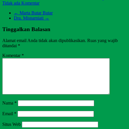
Tidak ada Komentar
←
Marta Butar Butar
Dra. Misnarniati
→
Tinggalkan Balasan
Alamat email Anda tidak akan dipublikasikan.
Ruas yang wajib
ditandai
*
Komentar
*
Nama
*
Email
*
Situs Web