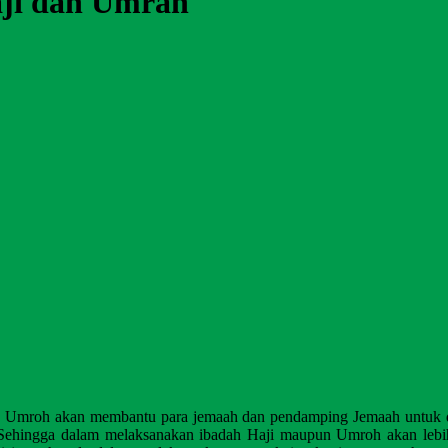
ji dan Umrah
n
Umroh
akan
membantu
para
jemaah
dan
pendamping
Jemaah
untuk 
Sehingga
dalam
melaksanakan
ibadah
Haji
maupun
Umroh
akan
leb