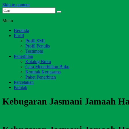
Skip to content
Dari Jambi untuk Indonesia
Salim Media Indonesia
Menu
Beranda
Profil
Profil SMI
Profil Penulis
Testimoni
Penerbitan
Katalog Buku
Cara Menerbitkan Buku
Kontrak Kerjasama
Paket Penerbitan
Percetakan
Kontak
Kebugaran Jasmani Jamaah Ha