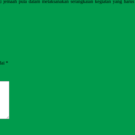
gi
jemaah pula dalam melaksanakan serangkaian kegiatan yang haru
dai
*