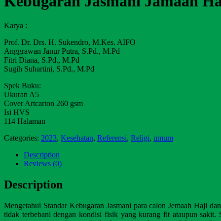
Kebugaran Jasmani Jamaah Ha
Karya :
Prof. Dr. Drs. H. Sukendro, M.Kes. AIFO
Anggrawan Janur Putra, S.Pd., M.Pd
Fitri Diana, S.Pd., M.Pd
Sugih Suhartini, S.Pd., M.Pd
Spek Buku:
Ukuran A5
Cover Artcarton 260 gsm
Isi HVS
114 Halaman
Categories:
2023
,
Kesehatan
,
Referensi
,
Religi
,
umum
Description
Reviews (0)
Description
Mengetahui
Standar
Kebugaran
Jasmani
para
calon
Jemaah
Haji
da
tidak terbe
bani dengan kondisi fisik yang kurang fit ataupun sakit.