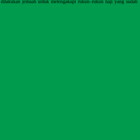
s
dilakukan jemaah untuk
melengakapi
rukun
–
rukun haji
yang sudah