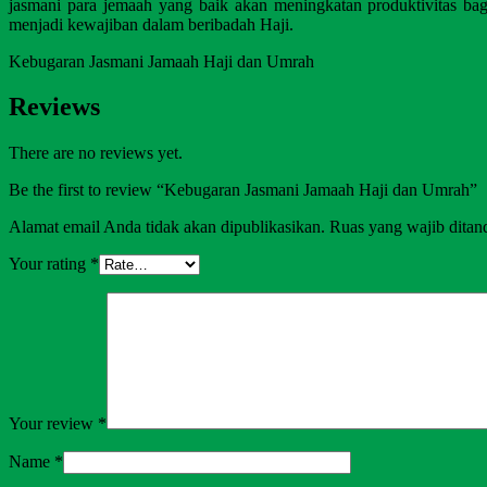
jasmani para jemaah yang baik akan meningkatan produktivitas ba
menjadi
kewajiban dalam
beribadah Haji.
Kebugaran Jasmani Jamaah Haji dan Umrah
Reviews
There are no reviews yet.
Be the first to review “Kebugaran Jasmani Jamaah Haji dan Umrah”
Alamat email Anda tidak akan dipublikasikan.
Ruas yang wajib ditan
Your rating
*
Your review
*
Name
*