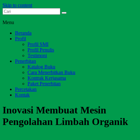
Skip to content
Dari Jambi untuk Indonesia
Salim Media Indonesia
Menu
Beranda
Profil
Profil SMI
Profil Penulis
Testimoni
Penerbitan
Katalog Buku
Cara Menerbitkan Buku
Kontrak Kerjasama
Paket Penerbitan
Percetakan
Kontak
Inovasi Membuat Mesin
Pengolahan Limbah Organik