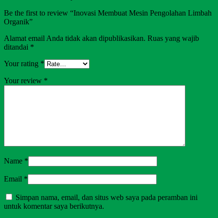
Be the first to review “Inovasi Membuat Mesin Pengolahan Limbah
Organik”
Alamat email Anda tidak akan dipublikasikan.
Ruas yang wajib
ditandai
*
Your rating
*
Your review
*
Name
*
Email
*
Simpan nama, email, dan situs web saya pada peramban ini
untuk komentar saya berikutnya.