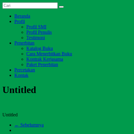
Skip
Dari
to
Salim
Jambi
content
Menu
Beranda
Media
untuk
Profil
Indonesia
Indonesia
Profil SMI
Profil Penulis
Testimoni
Penerbitan
Katalog Buku
Cara Menerbitkan Buku
Kontrak Kerjasama
Paket Penerbitan
Percetakan
Kontak
Untitled
Untitled
← Sebelumnya