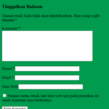
Tinggalkan Balasan
Alamat email Anda tidak akan dipublikasikan.
Ruas yang wajib
ditandai
*
Komentar
*
Nama
*
Email
*
Situs Web
Simpan nama, email, dan situs web saya pada peramban ini
untuk komentar saya berikutnya.