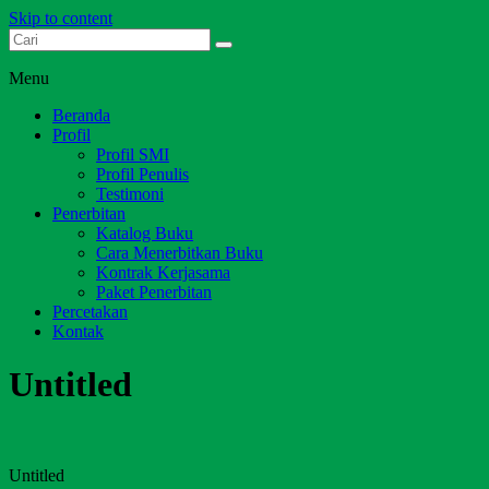
Skip to content
Dari Jambi untuk Indonesia
Salim Media Indonesia
Menu
Beranda
Profil
Profil SMI
Profil Penulis
Testimoni
Penerbitan
Katalog Buku
Cara Menerbitkan Buku
Kontrak Kerjasama
Paket Penerbitan
Percetakan
Kontak
Untitled
Untitled