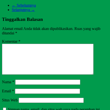
← Sebelumnya
Selanjutnya →
Tinggalkan Balasan
Alamat email Anda tidak akan dipublikasikan.
Ruas yang wajib
ditandai
*
Komentar
*
Nama
*
Email
*
Situs Web
Simpan nama, email, dan situs web saya pada peramban ini