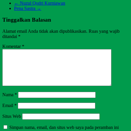
←
Nuzul Qodri Kurniawan
Pena Sastra
→
Tinggalkan Balasan
Alamat email Anda tidak akan dipublikasikan.
Ruas yang wajib
ditandai
*
Komentar
*
Nama
*
Email
*
Situs Web
Simpan nama, email, dan situs web saya pada peramban ini