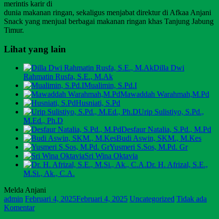
merintis karir di
dunia makanan ringan, sekaligus menjabat direktur di Afkaa Anjani
Snack yang menjual berbagai makanan ringan khas Tanjung Jabung
Timur.
Lihat yang lain
Dilla Dwi
Rahmatin Rusfa, S.E., M.Ak
Mualimin, S.Pd.I
Mawaddah Warahmah,M.Pd
Husniati, S.Pd
Urip Sulistiyo, S.Pd.,
M.Ed., Ph.D
Desfaur Natalia, S.Pd., M.Pd
Budi Aswin, SKM., M.Kes
Yusmeri S.Sos, M.Pd. Gr
Sri Wina Oktavia
Dr. H. Afrizal, S.E.,
M.Si., Ak., C.A.
Melda Anjani
admin
Februari 4, 2025
Februari 4, 2025
Uncategorized
Tidak ada
Komentar