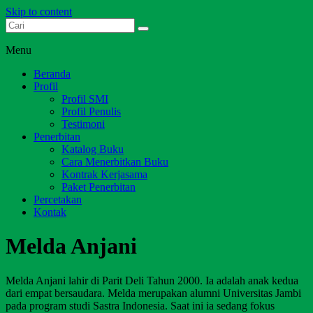
Skip to content
Dari Jambi untuk Indonesia
Salim Media Indonesia
Menu
Beranda
Profil
Profil SMI
Profil Penulis
Testimoni
Penerbitan
Katalog Buku
Cara Menerbitkan Buku
Kontrak Kerjasama
Paket Penerbitan
Percetakan
Kontak
Melda Anjani
Melda Anjani lahir di Parit Deli Tahun 2000. Ia adalah anak kedua
dari empat bersaudara. Melda merupakan alumni Universitas Jambi
pada program studi Sastra Indonesia. Saat ini ia sedang fokus