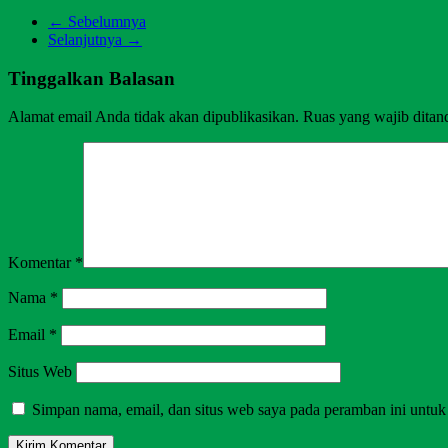
← Sebelumnya
Selanjutnya →
Tinggalkan Balasan
Alamat email Anda tidak akan dipublikasikan.
Ruas yang wajib ditan
Komentar
*
Nama
*
Email
*
Situs Web
Simpan nama, email, dan situs web saya pada peramban ini untuk