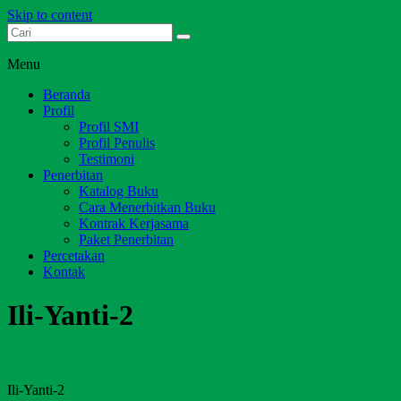
Skip to content
Dari Jambi untuk Indonesia
Salim Media Indonesia
Menu
Beranda
Profil
Profil SMI
Profil Penulis
Testimoni
Penerbitan
Katalog Buku
Cara Menerbitkan Buku
Kontrak Kerjasama
Paket Penerbitan
Percetakan
Kontak
Ili-Yanti-2
Ili-Yanti-2