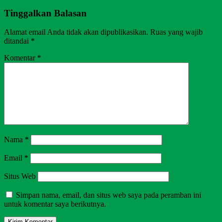
Tinggalkan Balasan
Alamat email Anda tidak akan dipublikasikan.
Ruas yang wajib
ditandai
*
Komentar
*
Nama
*
Email
*
Situs Web
Simpan nama, email, dan situs web saya pada peramban ini
untuk komentar saya berikutnya.