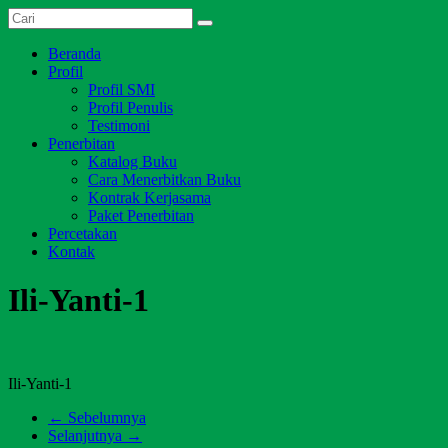
Skip
Dari
to
Salim
Jambi
content
Menu
Beranda
Media
untuk
Profil
Indonesia
Indonesia
Profil SMI
Profil Penulis
Testimoni
Penerbitan
Katalog Buku
Cara Menerbitkan Buku
Kontrak Kerjasama
Paket Penerbitan
Percetakan
Kontak
Ili-Yanti-1
Ili-Yanti-1
← Sebelumnya
Selanjutnya →