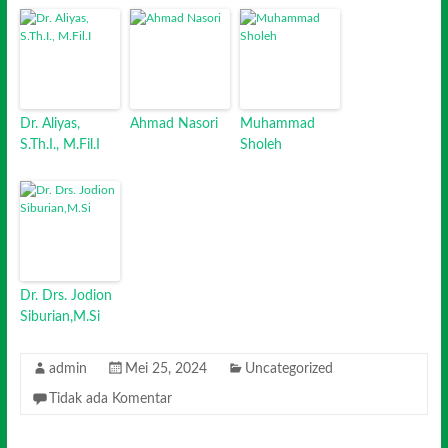
Dr. Aliyas,
Ahmad Nasori
Muhammad
S.Th.I., M.Fil.I
Sholeh
Dr. Drs. Jodion
Siburian,M.Si
admin
Mei 25, 2024
Uncategorized
Tidak ada Komentar