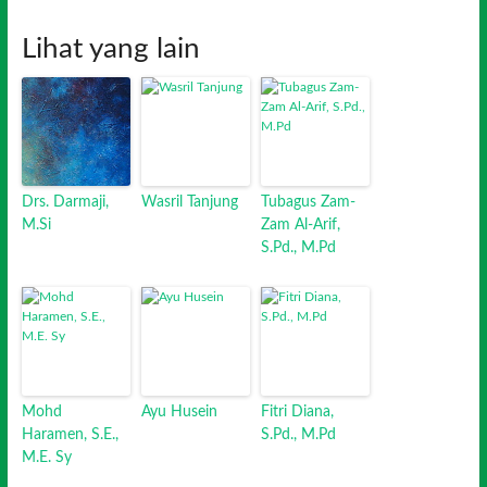
Lihat yang lain
Drs. Darmaji,
Wasril Tanjung
Tubagus Zam-
M.Si
Zam Al-Arif,
S.Pd., M.Pd
Mohd
Ayu Husein
Fitri Diana,
Haramen, S.E.,
S.Pd., M.Pd
M.E. Sy