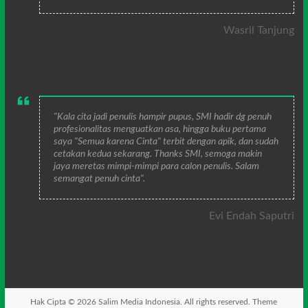
Wasril Tanjung
"Kala cita jadi penulis hampir pupus, SMI hadir dg penuh
profesionalitas menguatkan asa, hingga buku pertama
saya "Semua karena Cinta" terbit dengan apik, dan sudah
cetakan kedua sekarang. Thanks SMI, semoga makin
jaya meretas mimpi-mimpi para calon penulis. Salam
semangat penuh cinta".
Evi Endah Saputri
Hak Cipta © 2026
Salim Media Indonesia
. All rights reserved. Theme