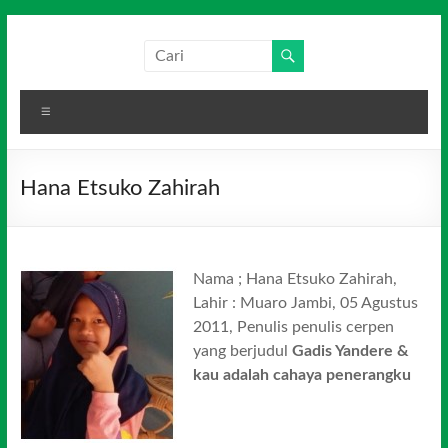
Skip
to
Salim
Dari
content
Jambi
Media
untuk
Menu
Indonesia
Indonesia
Hana Etsuko Zahirah
Nama ; Hana Etsuko Zahirah,
Lahir : Muaro Jambi, 05 Agustus
2011, Penulis penulis cerpen
yang berjudul
Gadis Yandere &
kau adalah cahaya penerangku