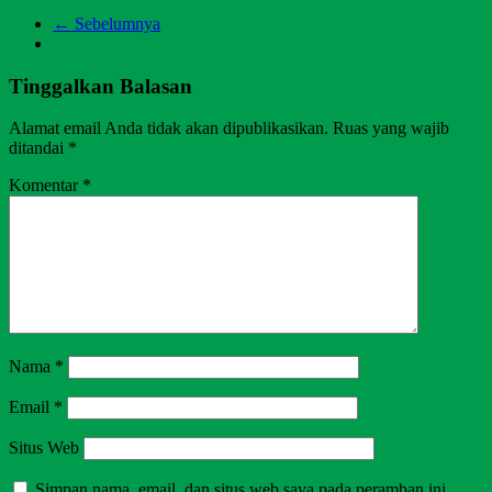
← Sebelumnya
Tinggalkan Balasan
Alamat email Anda tidak akan dipublikasikan.
Ruas yang wajib
ditandai
*
Komentar
*
Nama
*
Email
*
Situs Web
Simpan nama, email, dan situs web saya pada peramban ini