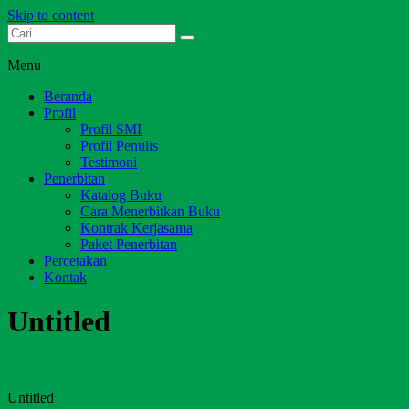
Skip to content
Dari Jambi untuk Indonesia
Salim Media Indonesia
Menu
Beranda
Profil
Profil SMI
Profil Penulis
Testimoni
Penerbitan
Katalog Buku
Cara Menerbitkan Buku
Kontrak Kerjasama
Paket Penerbitan
Percetakan
Kontak
Untitled
Untitled