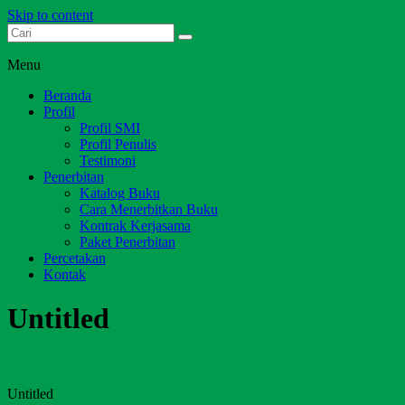
Skip to content
Dari Jambi untuk Indonesia
Salim Media Indonesia
Menu
Beranda
Profil
Profil SMI
Profil Penulis
Testimoni
Penerbitan
Katalog Buku
Cara Menerbitkan Buku
Kontrak Kerjasama
Paket Penerbitan
Percetakan
Kontak
Untitled
Untitled