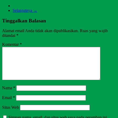
Selanjutnya →
Tinggalkan Balasan
Alamat email Anda tidak akan dipublikasikan.
Ruas yang wajib
ditandai
*
Komentar
*
Nama
*
Email
*
Situs Web
Simpan nama, email, dan situs web saya pada peramban ini