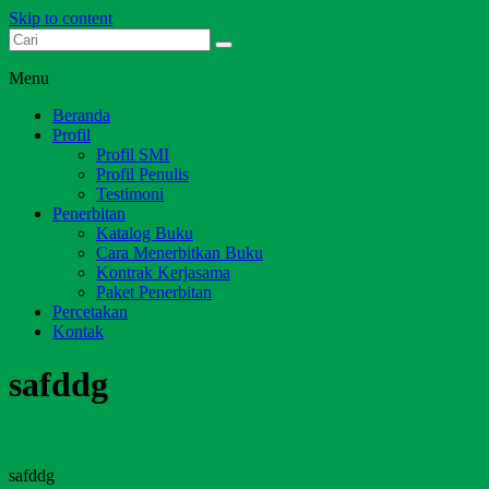
Skip to content
Dari Jambi untuk Indonesia
Salim Media Indonesia
Menu
Beranda
Profil
Profil SMI
Profil Penulis
Testimoni
Penerbitan
Katalog Buku
Cara Menerbitkan Buku
Kontrak Kerjasama
Paket Penerbitan
Percetakan
Kontak
safddg
safddg