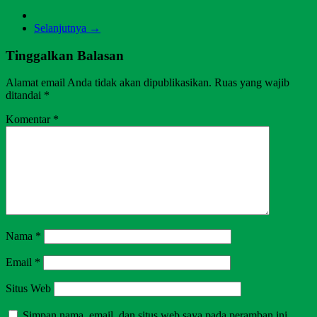
Selanjutnya →
Tinggalkan Balasan
Alamat email Anda tidak akan dipublikasikan.
Ruas yang wajib
ditandai
*
Komentar
*
Nama
*
Email
*
Situs Web
Simpan nama, email, dan situs web saya pada peramban ini