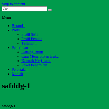
Skip to content
Dari Jambi untuk Indonesia
Salim Media Indonesia
Menu
Beranda
Profil
Profil SMI
Profil Penulis
Testimoni
Penerbitan
Katalog Buku
Cara Menerbitkan Buku
Kontrak Kerjasama
Paket Penerbitan
Percetakan
Kontak
safddg-1
safddg-1