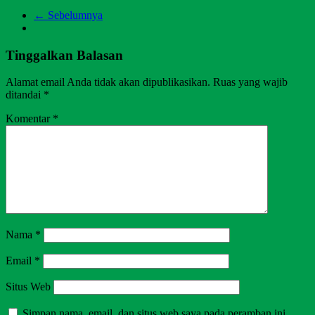
← Sebelumnya
Tinggalkan Balasan
Alamat email Anda tidak akan dipublikasikan.
Ruas yang wajib
ditandai
*
Komentar
*
Nama
*
Email
*
Situs Web
Simpan nama, email, dan situs web saya pada peramban ini