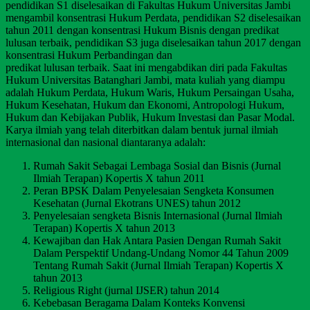
pendidikan S1 diselesaikan di Fakultas Hukum Universitas Jambi
mengambil konsentrasi Hukum Perdata, pendidikan S2 diselesaikan
tahun 2011 dengan konsentrasi Hukum Bisnis dengan predikat
lulusan terbaik, pendidikan S3 juga diselesaikan tahun 2017 dengan
konsentrasi Hukum Perbandingan dan
predikat lulusan terbaik. Saat ini mengabdikan diri pada Fakultas
Hukum Universitas Batanghari Jambi, mata kuliah yang diampu
adalah Hukum Perdata, Hukum Waris, Hukum Persaingan Usaha,
Hukum Kesehatan, Hukum dan Ekonomi, Antropologi Hukum,
Hukum dan Kebijakan Publik, Hukum Investasi dan Pasar Modal.
Karya ilmiah yang telah diterbitkan dalam bentuk jurnal ilmiah
internasional dan nasional diantaranya adalah:
Rumah Sakit Sebagai Lembaga Sosial dan Bisnis (Jurnal
Ilmiah Terapan) Kopertis X tahun 2011
Peran BPSK Dalam Penyelesaian Sengketa Konsumen
Kesehatan (Jurnal Ekotrans UNES) tahun 2012
Penyelesaian sengketa Bisnis Internasional (Jurnal Ilmiah
Terapan) Kopertis X tahun 2013
Kewajiban dan Hak Antara Pasien Dengan Rumah Sakit
Dalam Perspektif Undang-Undang Nomor 44 Tahun 2009
Tentang Rumah Sakit (Jurnal Ilmiah Terapan) Kopertis X
tahun 2013
Religious Right (jurnal IJSER) tahun 2014
Kebebasan Beragama Dalam Konteks Konvensi