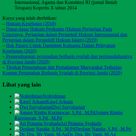
Internasional, Agama dan Konstitusi RI (jurnal Ilmiah
Terapan) Kopertis X tahun 2014
Karya yang telah dterbitkan:
–
Hukum Kesehatan (2018)
–
Dasar-dasar Hukum Perikatan (Hukum Perjanjian Pada
Umumnya, Perjanjian dalam Perspektif Hukum Internasional dan
Perjanjian dalam Perspektif Hukum Islam) (2019)
–
Hak Pasien Untuk Dampingi Keluarga Dalam Pelayanan
Kesehatan (2020)
–
Pengembangan perumahan berbasis syariah dan permasalahannya
di Provinsi Jambi (2020)
–
Tingkat Pengetahuan dan Pemahaman Masyarakat Terhadap
Konsep Perumahan Berbasis Syariah di Provinsi Jambi (2020)
Lihat yang lain
Noferdiman
Kawé Arkaan
Dwi Suryahartati
Agung Rimba
Kurniawan, S.Pd., M.Pd
Ari Pratama Syuhada
Desfaur Natalia, S.Pd., M.Pd
Dr. Dra. Illy Yanti, M.Ag