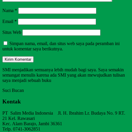
Nama
*
Email
*
Situs Web
Simpan nama, email, dan situs web saya pada peramban ini
untuk komentar saya berikutnya.
SMI menjadikan semuanya lebih mudah bagi saya. Saya semakin
semangat menulis karena ada SMI yang akan mewujudkan tulisan
saya menjadi sebuah buku
Suci Bucan
Kontak
PT Salim Media Indonesia Jl. H. Ibrahim Lr. Budaya No. 9 RT.
21 Kel. Rawasari
Kec. Alam Barajo, Jambi 36361
Telp. 0741-3062851