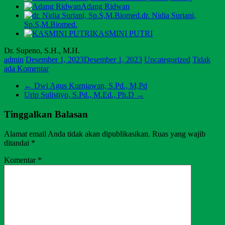
Adang Ridwan
dr. Nidia Suriani,
Sp.S,M.Biomed.
KASMINI PUTRI
Dr. Supeno, S.H., M.H.
admin
Desember 1, 2023
Desember 1, 2023
Uncategorized
Tidak
ada Komentar
←
Dwi Agus Kurniawan, S.Pd., M,Pd
Urip Sulistiyo, S.Pd., M.Ed., Ph.D
→
Tinggalkan Balasan
Alamat email Anda tidak akan dipublikasikan.
Ruas yang wajib
ditandai
*
Komentar
*