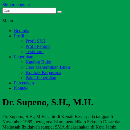
Skip to content
Dari Jambi untuk Indonesia
Salim Media Indonesia
Menu
Beranda
Profil
Profil SMI
Profil Penulis
Testimoni
Penerbitan
Katalog Buku
Cara Menerbitkan Buku
Kontrak Kerjasama
Paket Penerbitan
Percetakan
Kontak
Dr. Supeno, S.H., M.H.
Dr. Supeno, S.H., M.H. lahir di Kenali Besar pada tanggal 6
November 1969, beragama Islam, pendidikan Sekolah Dasar dan
Madrasah Ibtidaiyah sampai SMA dilaksanakan di Kota Jambi,