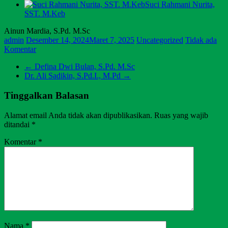
Suci Rahmani Nurita,
SST. M.Keb
Ainun Mardia, S.Pd. M.Sc
admin
Desember 14, 2024
Maret 7, 2025
Uncategorized
Tidak ada
Komentar
←
Defina Dwi Bulan, S.Pd. M.Sc
Dr. Ali Sadikin, S.Pd.I., M.Pd
→
Tinggalkan Balasan
Alamat email Anda tidak akan dipublikasikan.
Ruas yang wajib
ditandai
*
Komentar
*
Nama
*