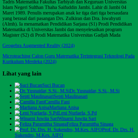
Tadris Matematika Fakultas Tarbiyah dan Keguruan Universitas
Islam Negeri Sulthan Thaha Saifuddin Jambi. Lahir di Jambi 04
Maret 1989. Penulis merupakan anak ke tiga dari tiga bersaudara
yang berasal dari pasangan Drs. Zulkiran dan Dra. Iswahyuti
(Almh). Ia menamatkan Pendidikan Sarjana (S1) Prodi Pendidikan
Matematika di Universitas Jambi dan menyelesaikan program
Magister (S2) di Prodi Matematika Universitas Gadjah Mada
Geogebra Augmented Reality (2024)
Microteaching Calon Guru Matematika Terintegrasi Teknologi Pada
Kurikulum Merdeka (2024)
Lihat yang lain
Suci Bucan
Dr. Yusnaidar, S.Si., M.Si
Septi Maulinasari
Camilla Fani
Marliana Anisa
Leni Nurlaela, S.Pd
Winarni Juwita Sari
Feliza Paramitha Sinaga
Prof. Dr. Drs. H.
Sukendro, M.Kes. AIFO