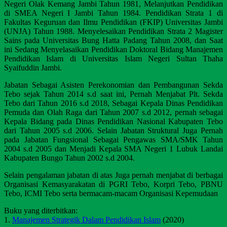
Negeri Olak Kemang Jambi Tahun 1981, Melanjutkan Pendidikan
di SMEA Negeri I Jambi Tahun 1984. Pendidikan Strata 1 di
Fakultas Keguruan dan Ilmu Pendidikan (FKIP) Universitas Jambi
(UNJA) Tahun 1988. Menyelesaikan Pendidikan Strata 2 Magister
Sains pada Universitas Bung Hatta Padang Tahun 2008, dan Saat
ini Sedang Menyelasaikan Pendidikan Doktoral Bidang Manajemen
Pendidikan Islam di Universitas Islam Negeri Sultan Thaha
Syaifuddin Jambi.
Jabatan Sebagai Asisten Perekonomian dan Pembangunan Sekda
Tebo sejak Tahun 2014 s.d saat ini, Pernah Menjabat Plt. Sekda
Tebo dari Tahun 2016 s.d 2018, Sebagai Kepala Dinas Pendidikan
Pemuda dan Olah Raga dari Tahun 2007 s.d 2012, pernah sebagai
Kepala Bidang pada Dinas Pendidikan Nasional Kabupaten Tebo
dari Tahun 2005 s.d 2006. Selain Jabatan Struktural Juga Pernah
pada Jabatan Fungsional Sebagai Pengawas SMA/SMK Tahun
2004 s.d 2005 dan Menjadi Kepala SMA Negeri 1 Lubuk Landai
Kabupaten Bungo Tahun 2002 s.d 2004.
Selain pengalaman jabatan di atas Juga pernah menjabat di berbagai
Organisasi Kemasyarakatan di PGRI Tebo, Korpri Tebo, PBNU
Tebo, ICMI Tebo serta bermacam-macam Organisasi Kepemudaan
Buku yang diterbitkan:
1.
Manajemen Strategik Dalam Pendidikan Islam
(2020)