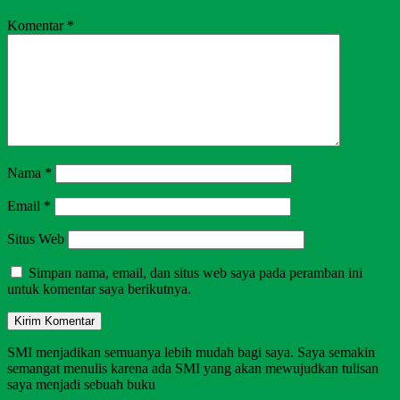
Komentar
*
Nama
*
Email
*
Situs Web
Simpan nama, email, dan situs web saya pada peramban ini
untuk komentar saya berikutnya.
SMI menjadikan semuanya lebih mudah bagi saya. Saya semakin
semangat menulis karena ada SMI yang akan mewujudkan tulisan
saya menjadi sebuah buku