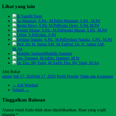
Lihat yang lain
Ili Yanti
Sri Murniati, S.Pd., M.Pd
Bestia Dewi, S.Pd.,M.Pd
Hendri Munar, S.Pd., M.Pd
Erlida, S.Pd
Desfaur Natalia, S.Pd., M.Pd
Prof. Dr. H. Suhar AM,
M.Ag
Mukhlis Samosir
Drs. Darmaji, M.Si
Dr. Dra. Illy Yanti, M.Ag
Abu Bakar
admin
Juli 17, 2020
Juli 17, 2020
Profil Penulis
Tidak ada Komentar
←
Edi Wardani
Suhairi
→
Tinggalkan Balasan
Alamat email Anda tidak akan dipublikasikan.
Ruas yang wajib
ditandai
*