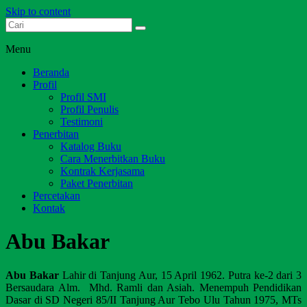
Skip to content
Dari Jambi untuk Indonesia
Salim Media Indonesia
Menu
Beranda
Profil
Profil SMI
Profil Penulis
Testimoni
Penerbitan
Katalog Buku
Cara Menerbitkan Buku
Kontrak Kerjasama
Paket Penerbitan
Percetakan
Kontak
Abu Bakar
Abu Bakar
Lahir di Tanjung Aur, 15 April 1962. Putra ke-2 dari 3
Bersaudara Alm. Mhd. Ramli dan Asiah. Menempuh Pendidikan
Dasar di SD Negeri 85/II Tanjung Aur Tebo Ulu Tahun 1975, MTs