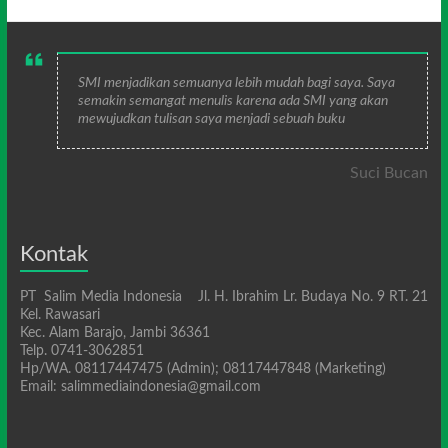
SMI menjadikan semuanya lebih mudah bagi saya. Saya
semakin semangat menulis karena ada SMI yang akan
mewujudkan tulisan saya menjadi sebuah buku
Suci Bucan
Kontak
PT Salim Media Indonesia Jl. H. Ibrahim Lr. Budaya No. 9 RT. 21
Kel. Rawasari
Kec. Alam Barajo, Jambi 36361
Telp. 0741-3062851
Hp/WA. 08117447475 (Admin); 08117447848 (Marketing)
Email: salimmediaindonesia@gmail.com