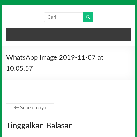
Skip
to
Salim
Dari
content
Jambi
Media
untuk
Menu
Indonesia
Indonesia
WhatsApp Image 2019-11-07 at
10.05.57
← Sebelumnya
Tinggalkan Balasan