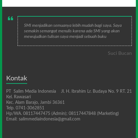
SMI menjadikan semuanya lebih mudah bagi saya. Saya
semakin semangat menulis karena ada SMI yang akan
mewujudkan tulisan saya menjadi sebuah buku
Suci Bucan
Kontak
PT Salim Media Indonesia Jl. H. Ibrahim Lr. Budaya No. 9 RT. 21
Kel. Rawasari
Kec. Alam Barajo, Jambi 36361
Telp. 0741-3062851
Hp/WA. 08117447475 (Admin); 08117447848 (Marketing)
Email: salimmediaindonesia@gmail.com