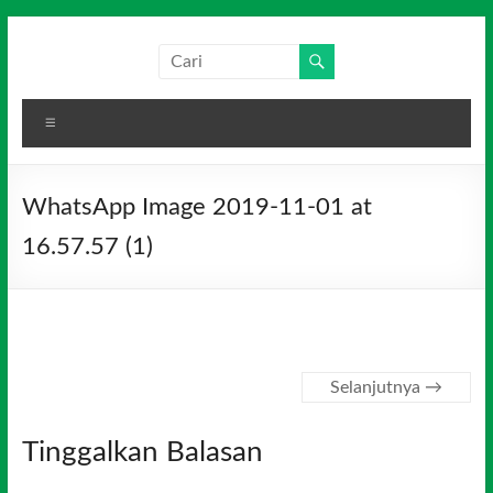
Skip
to
Salim
Dari
content
Jambi
Media
untuk
Menu
Indonesia
Indonesia
WhatsApp Image 2019-11-01 at
16.57.57 (1)
Selanjutnya →
Tinggalkan Balasan