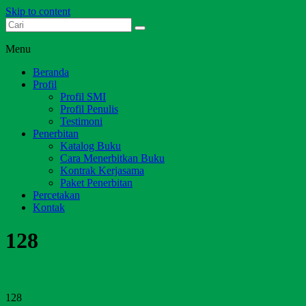
Skip to content
Dari Jambi untuk Indonesia
Salim Media Indonesia
Menu
Beranda
Profil
Profil SMI
Profil Penulis
Testimoni
Penerbitan
Katalog Buku
Cara Menerbitkan Buku
Kontrak Kerjasama
Paket Penerbitan
Percetakan
Kontak
128
128