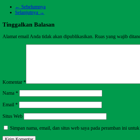
← Sebelumnya
Selanjutnya →
Tinggalkan Balasan
Alamat email Anda tidak akan dipublikasikan.
Ruas yang wajib ditan
Komentar
*
Nama
*
Email
*
Situs Web
Simpan nama, email, dan situs web saya pada peramban ini untuk