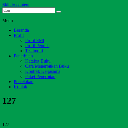
Skip to content
Dari Jambi untuk Indonesia
Salim Media Indonesia
Menu
Beranda
Profil
Profil SMI
Profil Penulis
Testimoni
Penerbitan
Katalog Buku
Cara Menerbitkan Buku
Kontrak Kerjasama
Paket Penerbitan
Percetakan
Kontak
127
127