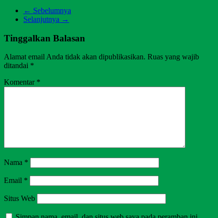
← Sebelumnya
Selanjutnya →
Tinggalkan Balasan
Alamat email Anda tidak akan dipublikasikan.
Ruas yang wajib
ditandai
*
Komentar
*
Nama
*
Email
*
Situs Web
Simpan nama, email, dan situs web saya pada peramban ini