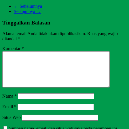
← Sebelumnya
Selanjutnya →
Tinggalkan Balasan
Alamat email Anda tidak akan dipublikasikan.
Ruas yang wajib
ditandai
*
Komentar
*
Nama
*
Email
*
Situs Web
Simpan nama, email, dan situs web saya pada peramban ini