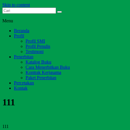
Skip to content
Dari Jambi untuk Indonesia
Salim Media Indonesia
Menu
Beranda
Profil
Profil SMI
Profil Penulis
Testimoni
Penerbitan
Katalog Buku
Cara Menerbitkan Buku
Kontrak Kerjasama
Paket Penerbitan
Percetakan
Kontak
111
111