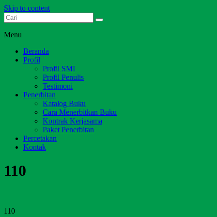
Skip to content
Dari Jambi untuk Indonesia
Salim Media Indonesia
Menu
Beranda
Profil
Profil SMI
Profil Penulis
Testimoni
Penerbitan
Katalog Buku
Cara Menerbitkan Buku
Kontrak Kerjasama
Paket Penerbitan
Percetakan
Kontak
110
110