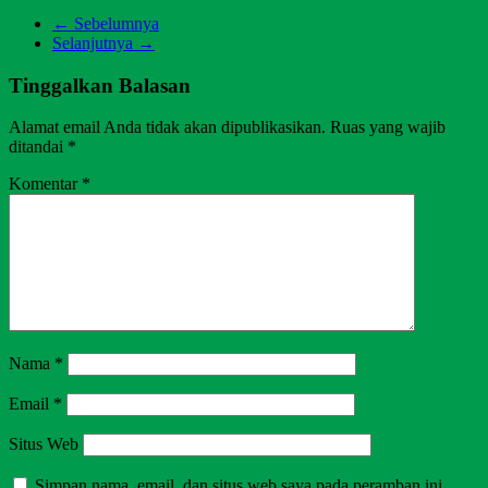
← Sebelumnya
Selanjutnya →
Tinggalkan Balasan
Alamat email Anda tidak akan dipublikasikan.
Ruas yang wajib
ditandai
*
Komentar
*
Nama
*
Email
*
Situs Web
Simpan nama, email, dan situs web saya pada peramban ini