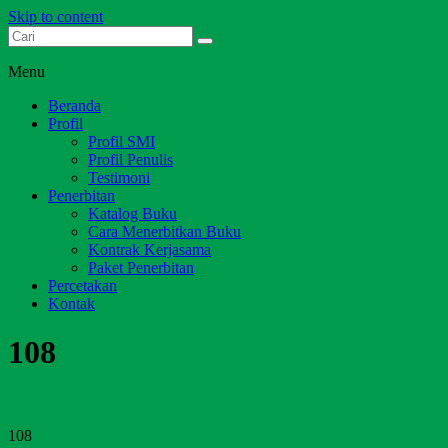
Skip to content
Dari Jambi untuk Indonesia
Salim Media Indonesia
Menu
Beranda
Profil
Profil SMI
Profil Penulis
Testimoni
Penerbitan
Katalog Buku
Cara Menerbitkan Buku
Kontrak Kerjasama
Paket Penerbitan
Percetakan
Kontak
108
108