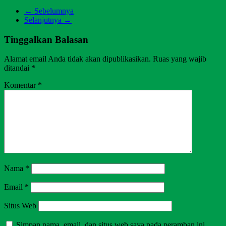
← Sebelumnya
Selanjutnya →
Tinggalkan Balasan
Alamat email Anda tidak akan dipublikasikan.
Ruas yang wajib
ditandai
*
Komentar
*
Nama
*
Email
*
Situs Web
Simpan nama, email, dan situs web saya pada peramban ini