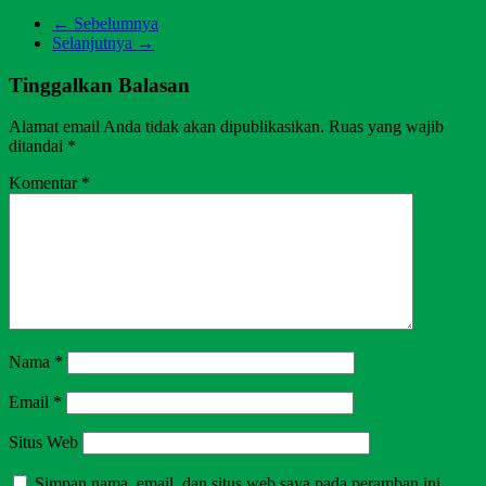
← Sebelumnya
Selanjutnya →
Tinggalkan Balasan
Alamat email Anda tidak akan dipublikasikan.
Ruas yang wajib
ditandai
*
Komentar
*
Nama
*
Email
*
Situs Web
Simpan nama, email, dan situs web saya pada peramban ini