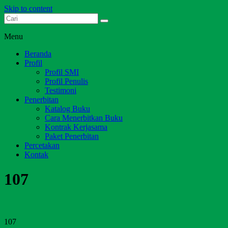
Skip to content
Dari Jambi untuk Indonesia
Salim Media Indonesia
Menu
Beranda
Profil
Profil SMI
Profil Penulis
Testimoni
Penerbitan
Katalog Buku
Cara Menerbitkan Buku
Kontrak Kerjasama
Paket Penerbitan
Percetakan
Kontak
107
107