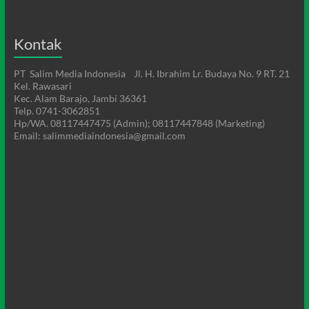
Kontak
PT Salim Media Indonesia Jl. H. Ibrahim Lr. Budaya No. 9 RT. 21
Kel. Rawasari
Kec. Alam Barajo, Jambi 36361
Telp. 0741-3062851
Hp/WA. 08117447475 (Admin); 08117447848 (Marketing)
Email: salimmediaindonesia@gmail.com