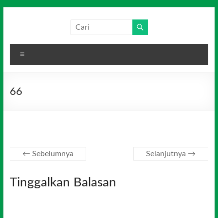
Skip
to
Salim
Dari
content
Jambi
Media
untuk
Menu
Indonesia
Indonesia
66
← Sebelumnya
Selanjutnya →
Tinggalkan Balasan