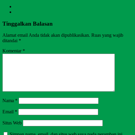
Tinggalkan Balasan
Alamat email Anda tidak akan dipublikasikan.
Ruas yang wajib
ditandai
*
Komentar
*
Nama
*
Email
*
Situs Web
Simpan nama, email, dan situs web saya pada peramban ini