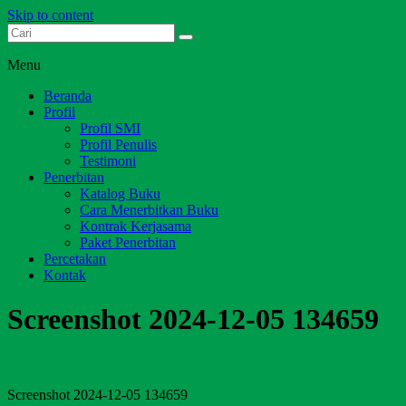
Skip to content
Dari Jambi untuk Indonesia
Salim Media Indonesia
Menu
Beranda
Profil
Profil SMI
Profil Penulis
Testimoni
Penerbitan
Katalog Buku
Cara Menerbitkan Buku
Kontrak Kerjasama
Paket Penerbitan
Percetakan
Kontak
Screenshot 2024-12-05 134659
Screenshot 2024-12-05 134659