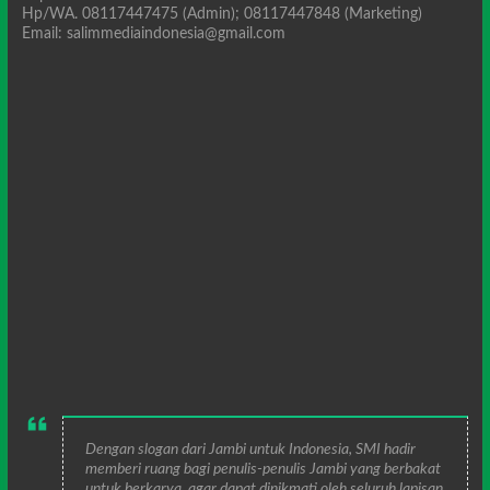
Hp/WA. 08117447475 (Admin); 08117447848 (Marketing)
Email: salimmediaindonesia@gmail.com
Dengan slogan dari Jambi untuk Indonesia, SMI hadir
memberi ruang bagi penulis-penulis Jambi yang berbakat
untuk berkarya, agar dapat dinikmati oleh seluruh lapisan