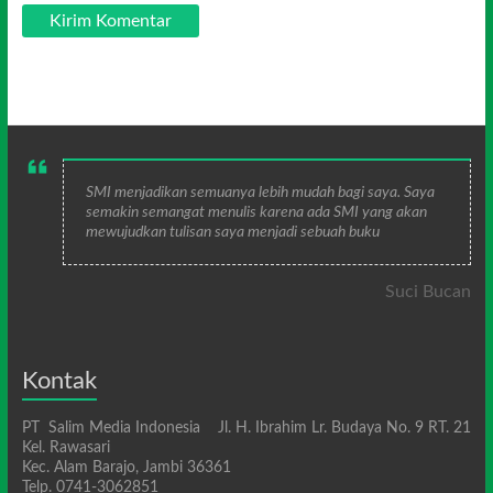
SMI menjadikan semuanya lebih mudah bagi saya. Saya
semakin semangat menulis karena ada SMI yang akan
mewujudkan tulisan saya menjadi sebuah buku
Suci Bucan
Kontak
PT Salim Media Indonesia Jl. H. Ibrahim Lr. Budaya No. 9 RT. 21
Kel. Rawasari
Kec. Alam Barajo, Jambi 36361
Telp. 0741-3062851