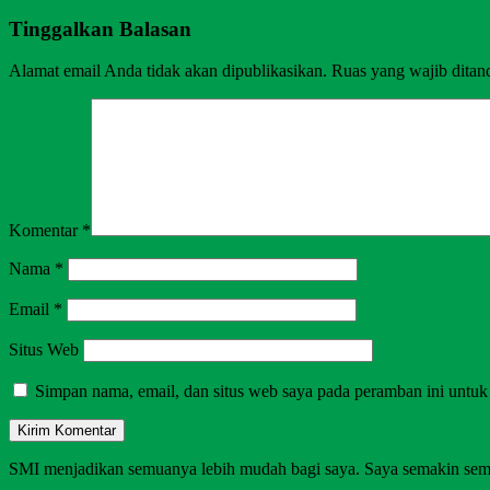
Tinggalkan Balasan
Alamat email Anda tidak akan dipublikasikan.
Ruas yang wajib ditan
Komentar
*
Nama
*
Email
*
Situs Web
Simpan nama, email, dan situs web saya pada peramban ini untuk
SMI menjadikan semuanya lebih mudah bagi saya. Saya semakin sem