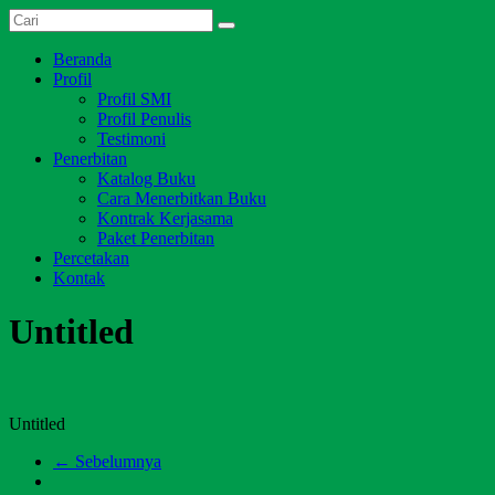
Skip
Dari
to
Salim
Jambi
content
Menu
Beranda
Media
untuk
Profil
Indonesia
Indonesia
Profil SMI
Profil Penulis
Testimoni
Penerbitan
Katalog Buku
Cara Menerbitkan Buku
Kontrak Kerjasama
Paket Penerbitan
Percetakan
Kontak
Untitled
Untitled
← Sebelumnya