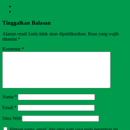
Tinggalkan Balasan
Alamat email Anda tidak akan dipublikasikan.
Ruas yang wajib
ditandai
*
Komentar
*
Nama
*
Email
*
Situs Web
Simpan nama, email, dan situs web saya pada peramban ini