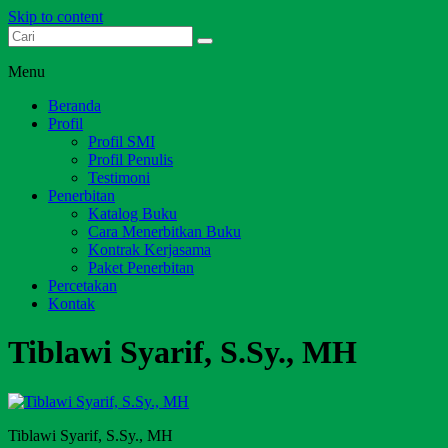
Skip to content
Dari Jambi untuk Indonesia
Salim Media Indonesia
Menu
Beranda
Profil
Profil SMI
Profil Penulis
Testimoni
Penerbitan
Katalog Buku
Cara Menerbitkan Buku
Kontrak Kerjasama
Paket Penerbitan
Percetakan
Kontak
Tiblawi Syarif, S.Sy., MH
Tiblawi Syarif, S.Sy., MH