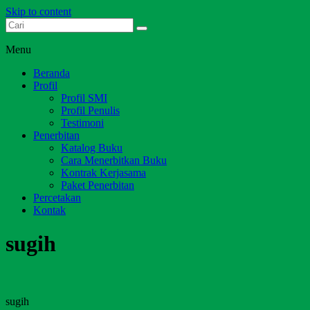
Skip to content
Dari Jambi untuk Indonesia
Salim Media Indonesia
Menu
Beranda
Profil
Profil SMI
Profil Penulis
Testimoni
Penerbitan
Katalog Buku
Cara Menerbitkan Buku
Kontrak Kerjasama
Paket Penerbitan
Percetakan
Kontak
sugih
sugih