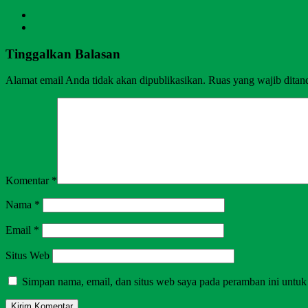
Tinggalkan Balasan
Alamat email Anda tidak akan dipublikasikan.
Ruas yang wajib ditan
Komentar
*
Nama
*
Email
*
Situs Web
Simpan nama, email, dan situs web saya pada peramban ini untuk